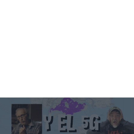
05:09
🚨🚨RESCATAMOS A AITOR🚨🚨 ‼️EXCLUSIVA⁉️
10585 visualizaciones
hace 4 años