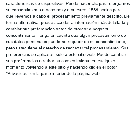
características de dispositivos. Puede hacer clic para otorgarnos
su consentimiento a nosotros y a nuestros 1539 socios para
que llevemos a cabo el procesamiento previamente descrito. De
forma alternativa, puede acceder a información más detallada y
01:16:59
cambiar sus preferencias antes de otorgar o negar su
consentimiento.
Tenga en cuenta que algún procesamiento de
🚨ANÁLISIS CENSURADO DEL C0R0NEL VARA DE REY 🤬 ‼️
sus datos personales puede no requerir de su consentimiento,
COMPARTE A TODOS
pero usted tiene el derecho de rechazar tal procesamiento. Sus
22531 visualizaciones
hace 4 años
preferencias se aplicarán solo a este sitio web. Puede cambiar
sus preferencias o retirar su consentimiento en cualquier
momento volviendo a este sitio y haciendo clic en el botón
"Privacidad" en la parte inferior de la página web.
08:12