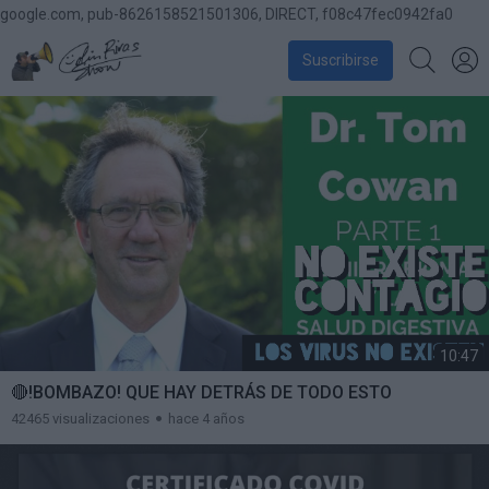
google.com, pub-8626158521501306, DIRECT, f08c47fec0942fa0
Suscribirse
10:47
🔴!BOMBAZO! QUE HAY DETRÁS DE TODO ESTO
42465 visualizaciones
hace 4 años