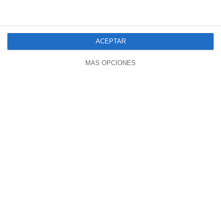
01:52
ACEPTAR
🚨📡MAC ADDRESS EN LOS REJONEOS🤯
MÁS OPCIONES
12850 visualizaciones
hace 4 años
26:36
🗣 !HORROROSO Y TERRORIFICO! ! !SIN PALABRAS!