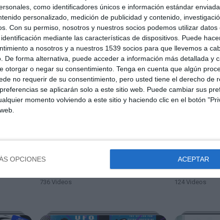
sonales, como identificadores únicos e información estándar enviada 
ntenido personalizado, medición de publicidad y contenido, investigaci
os.
Con su permiso, nosotros y nuestros socios podemos utilizar datos 
identificación mediante las características de dispositivos. Puede hacer
DOCUMENTALES
EL RINCON 
ntimiento a nosotros y a nuestros 1539 socios para que llevemos a ca
487 Videos
8 Videos
. De forma alternativa, puede acceder a información más detallada y 
e otorgar o negar su consentimiento.
Tenga en cuenta que algún proc
de no requerir de su consentimiento, pero usted tiene el derecho de r
referencias se aplicarán solo a este sitio web. Puede cambiar sus pref
alquier momento volviendo a este sitio y haciendo clic en el botón "Pri
 web.
ÁS OPCIONES
ACEPTAR
FILOSOFIA Y POLÍTICA
GEOINGENIE
736 Videos
124 Videos