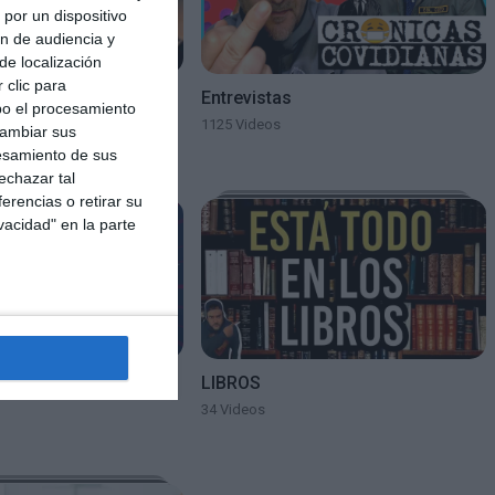
por un dispositivo
ón de audiencia y
de localización
 clic para
DE DIOS
Entrevistas
bo el procesamiento
1125 Videos
cambiar sus
esamiento de sus
echazar tal
erencias o retirar su
vacidad" en la parte
RIA
LIBROS
34 Videos