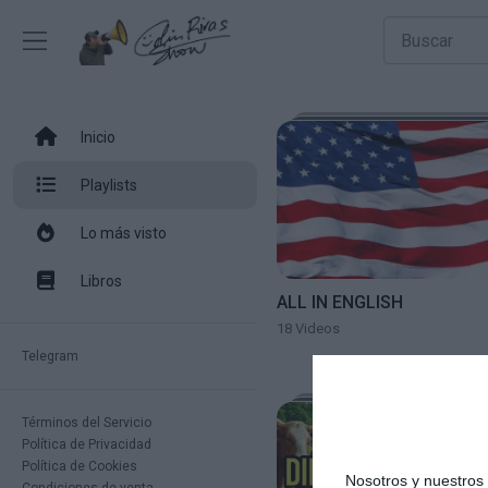
google.com, pub-8626158521501306, DIRECT, f08c47fec0942fa0
Inicio
Playlists
Lo más visto
Libros
ALL IN ENGLISH
18 Videos
Telegram
Términos del Servicio
Política de Privacidad
Política de Cookies
Nosotros y nuestro