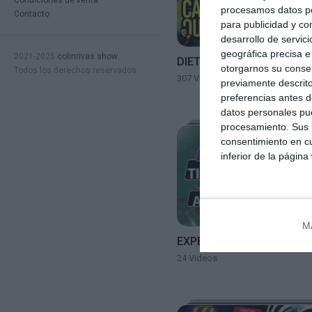
Condiciones de venta
procesamos datos per
Contacto
para publicidad y co
desarrollo de servici
geográfica precisa e 
2021-2025
colinrivas.show
DIETA Y SALUD
otorgarnos su conse
Todos los derechos reservados
307 Videos
previamente descrito
preferencias antes d
datos personales pue
procesamiento. Sus p
consentimiento en cu
inferior de la página
M
EXPEDIENTE TIBURÓN
24 Videos