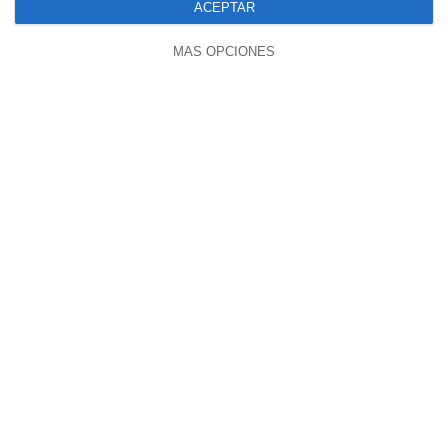
ACEPTAR
MÁS OPCIONES
05:46
ESTON ES LA UME : INCENDIOS
PROVICADOS EN ESPANA
9506 vistas
hace 2 semanas
27:26
ILLUMINATI: COMO CONTROLAN TU
MENTE