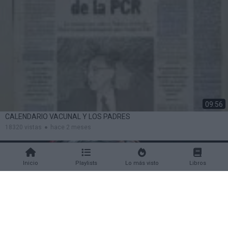
09:56
CALENDARIO VACUNAL Y LOS PADRES
18320 vistas
hace 2 meses
Inicio
Playlists
Lo más visto
Libros