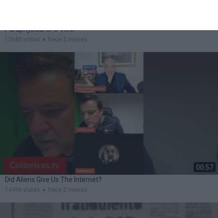
00:45
John Keels Cosmic Disneyland And The
Paraphysical UFO View
12680 vistas
hace 2 meses
00:57
Did Aliens Give Us The Internet?
14496 vistas
hace 2 meses