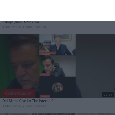
00:45
John Keels Cosmic Disneyland And The
Paraphysical UFO View
12680 vistas
hace 2 meses
00:57
Did Aliens Give Us The Internet?
14497 vistas
hace 2 meses