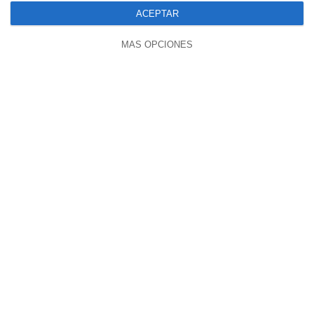
ACEPTAR
MÁS OPCIONES
05:46
ESTON ES LA UME : INCENDIOS
PROVICADOS EN ESPANA
9513 vistas
hace 2 semanas
27:26
ILLUMINATI: COMO CONTROLAN TU