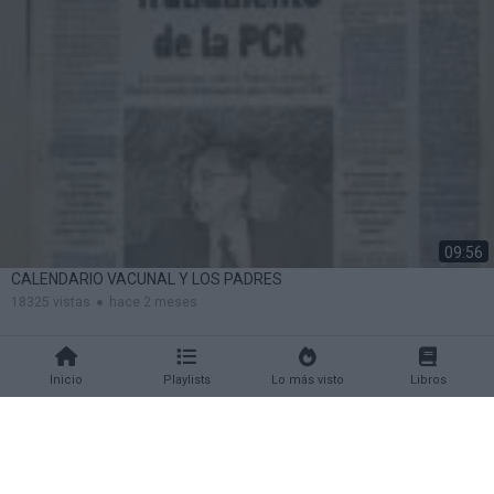
09:56
CALENDARIO VACUNAL Y LOS PADRES
18325 vistas
hace 2 meses
Inicio
Playlists
Lo más visto
Libros