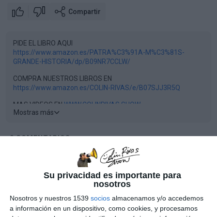
Compartir
PIDE EL LIBRO AQUI
https://www.amazon.es/PATRA%C3%91A-M%C3%81S-
GRANDE-HISTORIA/dp/B09NR7CCLW/
COMPRA NUESTROS LIBROS EN
https://www.amazon.es/COLIN-RIVAS/e/B07SJJ3R5Q
MAS VIDEOS EN
WWW.COLINRIVAS.SHOW
Mostras más
PUEDES IR EN INGLES A
WWW.COLINRIVAS.TV
0
COMENTARIOS
MIS LIBROS EN
WWW.COLINRIVAS.COM
PROPINAS A
PAYPAL.ME/COLINRIVASSHOw
Por favor, inicia sesión para comentar
Su privacidad es importante para
nosotros
Nosotros y nuestros 1539
socios
almacenamos y/o accedemos
a información en un dispositivo, como cookies, y procesamos